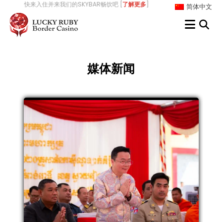
Skip
快来入住并来我们的SKYBAR畅饮吧 [
了解更多
] 我们正在招聘-来幸运红
简体中文
to
content
媒体新闻