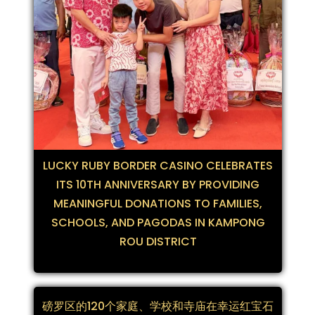
LUCKY RUBY BORDER CASINO CELEBRATES
ITS 10TH ANNIVERSARY BY PROVIDING
MEANINGFUL DONATIONS TO FAMILIES,
SCHOOLS, AND PAGODAS IN KAMPONG
ROU DISTRICT
磅罗区的120个家庭、学校和寺庙在幸运红宝石