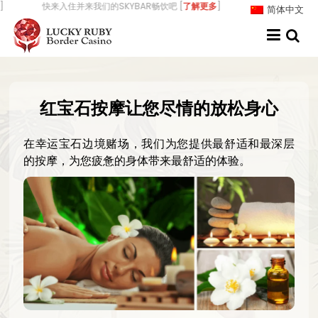
Skip
快来入住并来我们的SKYBAR畅饮吧 [
了解更多
] 我们正在招聘-来幸运红
简体中文
to
content
红宝石按摩让您尽情的放松身心
在幸运宝石边境赌场，我们为您提供最舒适和最深层
的按摩，为您疲惫的身体带来最舒适的体验。