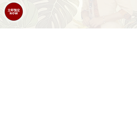
立即预定
立即预定
NOW
NOW
网站
关于我们
社会责任
赌场
酒店
餐厅
SKYBAR
亚洲啤酒园
卡
•
•
•
•
•
•
•
拉OK
按摩中心
桑拿 & 按摩浴池
迪斯科
RUBY MART & CAFE
•
•
•
•
•
优惠活动
加入我们
新闻
短片
活动图片
联系我们
•
•
•
•
•
保持更新
关注我们