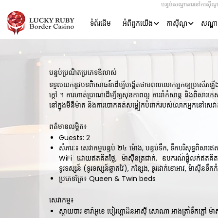
Skip
បន្ទប់សណ្ឋាគារនៅកាសុីណូរបស់យើងត
to
ទំព័រដើម
អំពី​ពួក​យើង
កាស៊ីណូ
សណ្ឋា
content
បន្ទប់ប្រណិតប្រភេទឌីលាស់
ទទួលយកនូវបទពិសោធន៍ដើម្បីបង្តើតថាមពលលោកអ្នកឲ្យប្រសើរឡើងវ
ក្តៅ ។ ការហាត់ប្រាណដើម្បីឲ្យសុខភាពល្អ ការរាំកំសាន្ត និងពិសារភេ
នៅក្នុងមីនីម៉ាត និងការបោកគត់សម្លៀកបំពាក់របស់លោកអ្នកនៅសេវា
ពត៌មានលម្អិត៖
Guests:
2
សំភារៈ៖
សេវាកម្មបន្ទប់ ២៤ ម៉ោង
,
បន្ទប់ទឹក
,
ទឹកបរិសុទ្ធពិសារឥត
WiFi ដោយឥតគិតថ្លៃ
,
ម៉ាស៊ីនត្រជាក់
,
ឧបករណ៏ផ្លុំលក់ឥតគិតថ
ទូរទស្សន៍ (ទូរទស្សន៍ឆ្លាតវៃ)
,
កន្សែង
,
ទូរដាក់ខោអាវ
,
ម៉ាស៊ីនទឹក
ប្រភេទគ្រែ៖
Queen & Twin beds
សេវាកម្ម៖
ស្តាយបារ
ខារ៉ាអូខេ
បៀរហ្គាដិនអាស៊ី
សោណា
អាងត្រាំទឹកក្តៅ
ម៉ា