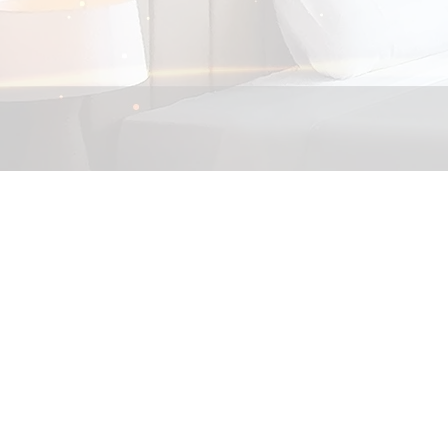
អំពី​ពួ
ខារ៉ាអ
ធ្វើបច្ចុប្បន្នភាព