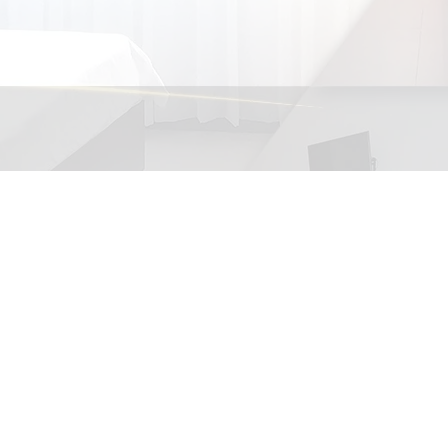
នអាស៊ី
•
ាជីព
•
្សាភ្ជាប់ជាមួយពួកយើង