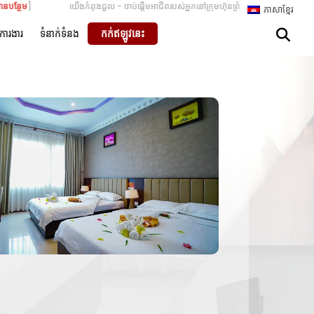
] យើងកំពុងជួល - ចាប់ផ្តើមអាជីពរបស់អ្នកនៅក្រុមហ៊ុនព្រំដែនកាស៊ីណូរូប៊ី [
អាន​បន្ថែម
] ឆែ
ភាសាខ្មែរ
ការងារ
ទំនាក់ទំនង
កក់​ឥឡូវនេះ