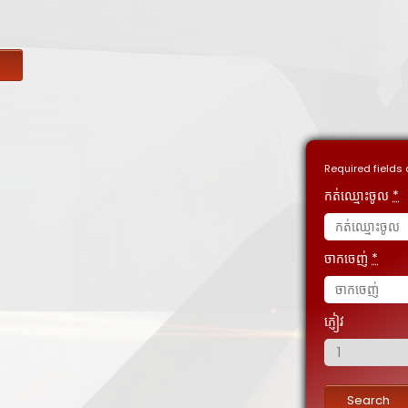
យ
Required fields
កត់​ឈ្មោះ​ចូល
*
ចាកចេញ់
*
ភ្ញៀវ