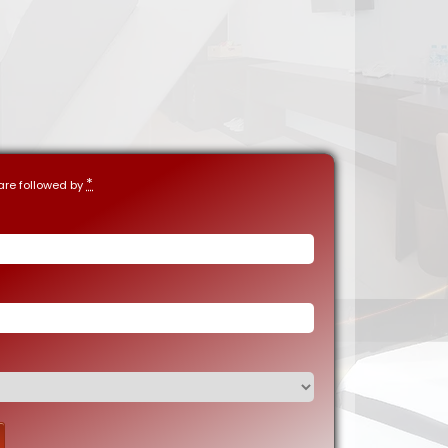
*
 are followed by