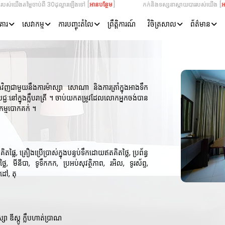
ម្លៃចាប់ពី 30ដុល្លារឡើងទៅ [
អាន​បន្ថែម
] កក់និងទស្សនាស្កាយបាររបស់យើង [
អាន​បន្ថែម
គារ
សេវាកម្ម
ការបញ្ចុះតំលៃ
ព្រឹត្តិការណ៍
វិចិត្រសាល
ព័ត៌មាន
ិញជាមួយនឹងការម៉ាស្សា សោណា និងការត្រាំក្នុងអាងទឹក
សជ្ជៈនៅក្នុងក្លឹបរាត្រី ។ ចាប់យកតម្រូវដែលលោកអ្នកចង់បាន
កម្មបោកគក់ ។​
គិតផ្លៃ
,
គ្រឿងប្រើប្រាស់ក្នុងបន្ទប់ទឹកដោយឥតគិតថ្លៃ
,
ប្រព័ន្ធ
្លៃ
,
មីនីបា
,
ទូទឹកកក
,
ប្រអប់សុវត្ថិភាព
,
រអិល
,
ទូរស័ព្ទ
,
កំដៅ
,
តុ
ស្សា
ឌីស្កូ
ក្លឹបហាត់ប្រាណ