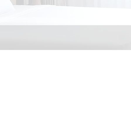
តំបន់បណ្តាញ
ក​យើង
ទំនួលខុសត្រូវសង្គម
កាស៊ីណូ
សណ្ឋាគារ
ភោជនីយដ្ឋាន
បារស្កាយ
បៀហ្គាដិ
•
•
•
•
•
•
ូខេ
ម៉ាស្សា
សូណានិងហ្សាក់ហ្គូស៊ី
ឌីស្កូ
RUBY MART & CAFE
ការផ្សព្វផ្សាយ
អ
•
•
•
•
•
•
ព័ត៌មាន
វីដេអូ
វិចិត្រសាល
ទាក់ទង​មក​ពួក​យើង
•
•
•
ផ