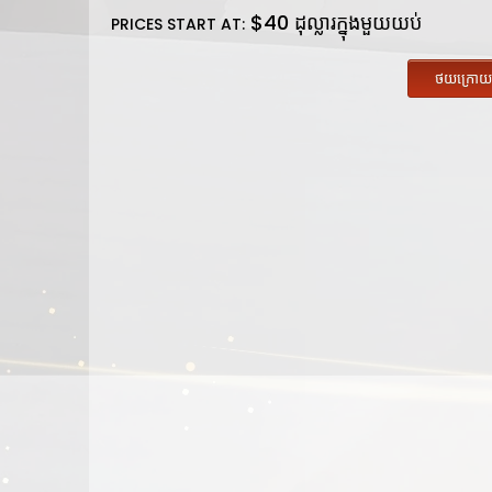
$
40
ដុល្លារក្នុងមួយយប់
PRICES START AT:
ថយក្រោ